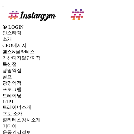
LOGIN
인스타짐
소개
CEO메세지
헬스&필라테스
가산디지털단지점
독산점
광명역점
골프
광명역점
프로그램
트레이닝
1:1PT
트레이너소개
프로 소개
필라테스강사소개
미디어
운동건강정보