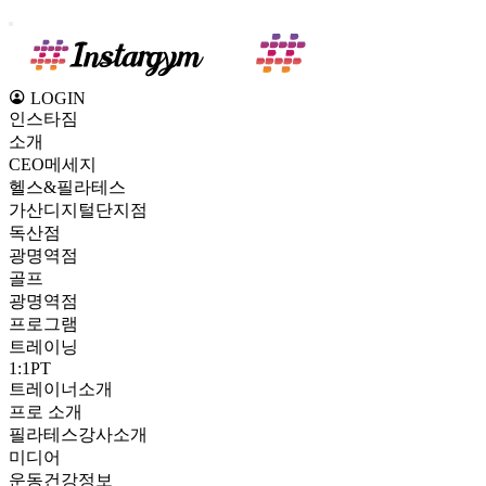
LOGIN
인스타짐
소개
CEO메세지
헬스&필라테스
가산디지털단지점
독산점
광명역점
골프
광명역점
프로그램
트레이닝
1:1PT
트레이너소개
프로 소개
필라테스강사소개
미디어
운동건강정보