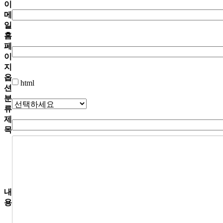
이
메
일
홈
페
이
지
옵
html
션
분
류
제
목
내
용