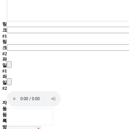
링
크
#1
링
크
#2
파
일
#1
파
일
#2
자
동
등
록
방