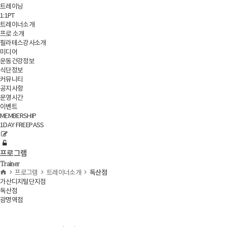
트레이닝
1:1PT
트레이너소개
프로 소개
필라테스강사소개
미디어
운동건강정보
식단정보
커뮤니티
공지사항
운영시간
이벤트
MEMBERSHIP
1DAY FREEPASS
프로그램
Trainer
독산점
프로그램
트레이너소개
가산디지털단지점
독산점
광명역점