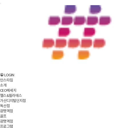
LOGIN
인스타짐
소개
CEO메세지
헬스&필라테스
가산디지털단지점
독산점
광명역점
골프
광명역점
프로그램